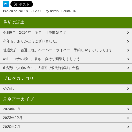
Posted on
2013.01.24 20:41
|
by
admin
|
Perma Link
最新の記事
令和6年 2024年 辰年 仕事開始です。
今年も、ありがとうございました。
普通免許、普通二種、ペーパードライバー、予約しやすくなってます
withコロナの最中、暑さに負けず頑張りましょう
山梨県中央市の学生、2週間で仮免許試験に合格！
ブログカテゴリ
その他
月別アーカイブ
2024年1月
2023年12月
2020年7月