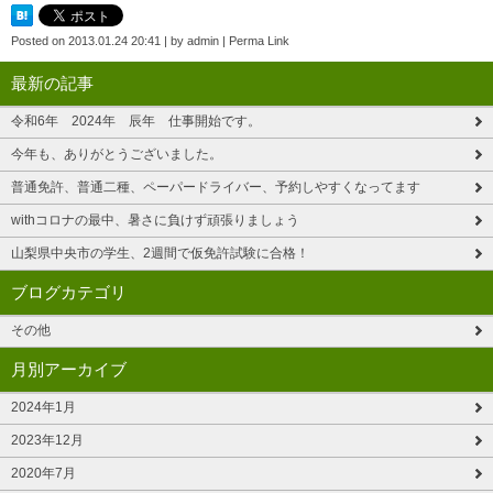
Posted on
2013.01.24 20:41
|
by
admin
|
Perma Link
最新の記事
令和6年 2024年 辰年 仕事開始です。
今年も、ありがとうございました。
普通免許、普通二種、ペーパードライバー、予約しやすくなってます
withコロナの最中、暑さに負けず頑張りましょう
山梨県中央市の学生、2週間で仮免許試験に合格！
ブログカテゴリ
その他
月別アーカイブ
2024年1月
2023年12月
2020年7月