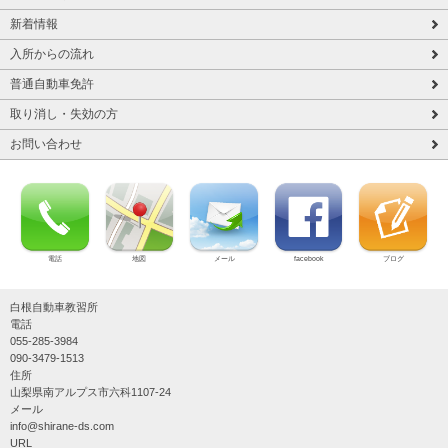
新着情報
入所からの流れ
普通自動車免許
取り消し・失効の方
お問い合わせ
電話
地図
メール
facebook
ブログ
白根自動車教習所
電話
055-285-3984
090-3479-1513
住所
山梨県南アルプス市六科1107-24
メール
info@shirane-ds.com
URL