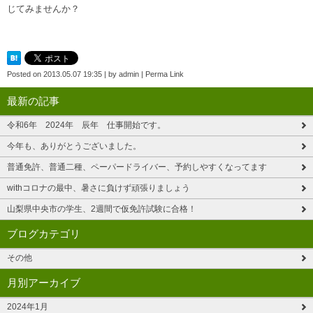
じてみませんか？
Posted on
2013.05.07 19:35
|
by
admin
|
Perma Link
最新の記事
令和6年 2024年 辰年 仕事開始です。
今年も、ありがとうございました。
普通免許、普通二種、ペーパードライバー、予約しやすくなってます
withコロナの最中、暑さに負けず頑張りましょう
山梨県中央市の学生、2週間で仮免許試験に合格！
ブログカテゴリ
その他
月別アーカイブ
2024年1月