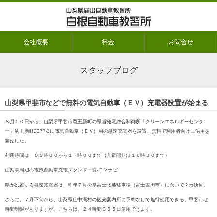
会社概要
料金
お問合せ
スタッフブログ
山梨県甲斐市などで無料の電気自動車（ＥＶ）充電器設置が始まる
８月１０日から、山梨県甲斐市竜王新町の県営発電総合制御所「クリーンエネルギーセンタ
ー」竜王新町2277-3に電気自動車（ＥＶ）用の急速充電器を設置、無料で利用者向けに供用を
開始した。
利用時間は、０９時００から１７時００まで（充電開始は１６時３０まで）
山梨県周辺の電気自動車充電スタンド一覧‐ＥＶナビ
県が設置する急速充電器は、昨年７月の県富士北麓駐車場（富士吉田市）に次いで２カ所目。
さらに、７月下旬から、山梨県山中湖村の観光案内所に予約なしで無料使用できる。甲斐市は
時間制限がありますが、こちらは、２４時間３６５日使用できます。