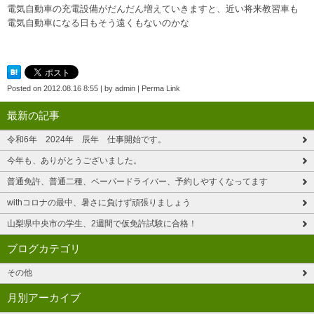
電気自動車の充電設備がだんだん増えていきますと、近い将来教習車も
電気自動車になる日もそう遠くもないのかな
Posted on
2012.08.16 8:55
|
by
admin
|
Perma Link
最新の記事
令和6年 2024年 辰年 仕事開始です。
今年も、ありがとうございました。
普通免許、普通二種、ペーパードライバー、予約しやすくなってます
withコロナの最中、暑さに負けず頑張りましょう
山梨県中央市の学生、2週間で仮免許試験に合格！
ブログカテゴリ
その他
月別アーカイブ