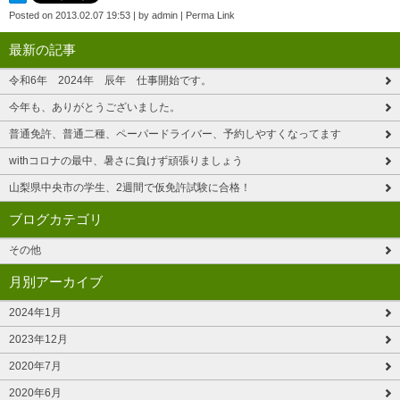
Posted on
2013.02.07 19:53
|
by
admin
|
Perma Link
最新の記事
令和6年 2024年 辰年 仕事開始です。
今年も、ありがとうございました。
普通免許、普通二種、ペーパードライバー、予約しやすくなってます
withコロナの最中、暑さに負けず頑張りましょう
山梨県中央市の学生、2週間で仮免許試験に合格！
ブログカテゴリ
その他
月別アーカイブ
2024年1月
2023年12月
2020年7月
2020年6月