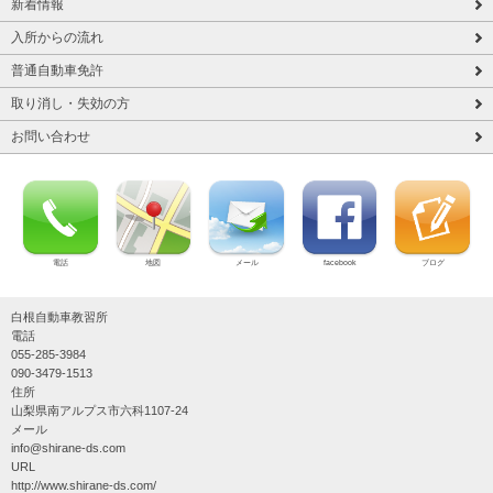
新着情報
入所からの流れ
普通自動車免許
取り消し・失効の方
お問い合わせ
電話
地図
メール
facebook
ブログ
白根自動車教習所
電話
055-285-3984
090-3479-1513
住所
山梨県南アルプス市六科1107-24
メール
info@shirane-ds.com
URL
http://www.shirane-ds.com/