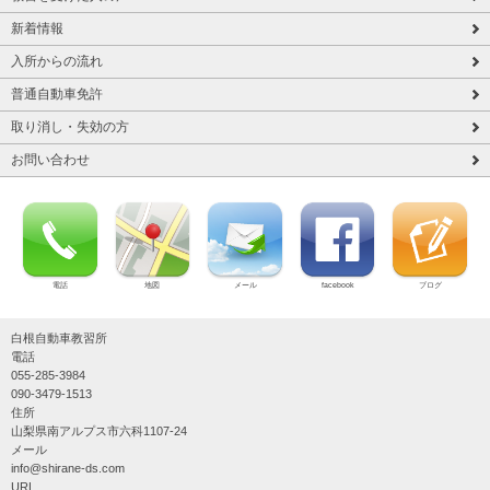
新着情報
入所からの流れ
普通自動車免許
取り消し・失効の方
お問い合わせ
電話
地図
メール
facebook
ブログ
白根自動車教習所
電話
055-285-3984
090-3479-1513
住所
山梨県南アルプス市六科1107-24
メール
info@shirane-ds.com
URL