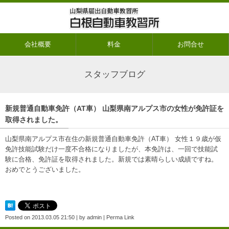
会社概要
料金
お問合せ
スタッフブログ
新規普通自動車免許（AT車） 山梨県南アルプス市の女性が免許証を
取得されました。
山梨県南アルプス市在住の新規普通自動車免許（AT車） 女性１９歳が仮
免許技能試験だけ一度不合格になりましたが、本免許は、一回で技能試
験に合格、免許証を取得されました。新規では素晴らしい成績ですね。
おめでとうございました。
Posted on
2013.03.05 21:50
|
by
admin
|
Perma Link